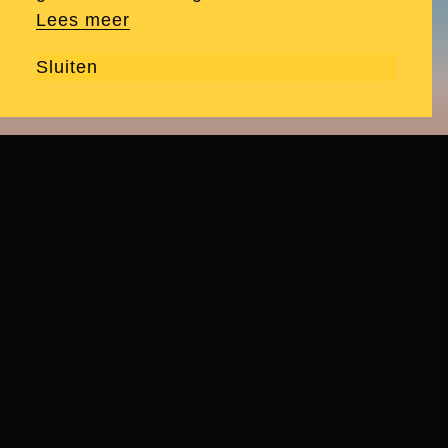
Lees meer
Sluiten
Over Momentum
Odyssey Momentum is een Metaverse waarin
complexe 21e eeuwse uitdagingen worden
opgelost. Hier wordt een meeslepende
ervaring gecombineerd met een spel- en
ontmoetingsconcept dat volledig gericht is op
bevorderen van samenwerking en innovatie.