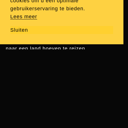
landen om daar hun performance te doen. Ze
cookies om u een optimale
willen die negatieve impact wegnemen door
gebruikerservaring te bieden.
middel van kennisoverdracht aan lokale
Lees meer
artiesten zodat die voortaan zelf de
Sluiten
performance kunnen houden in hun eigen
land en de initiatiefnemers maar één keer
naar een land hoeven te reizen.